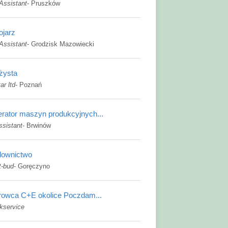
Assistant
-
Pruszków
ojarz
Assistant
-
Grodzisk Mazowiecki
żysta
ar ltd
-
Poznań
rator maszyn produkcyjnych...
ssistant
-
Brwinów
ownictwo
t-bud
-
Goręczyno
rowca C+E okolice Poczdam...
kservice