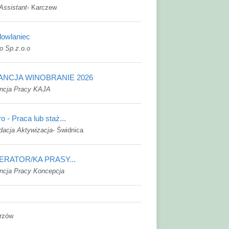
Assistant
-
Karczew
owlaniec
o Sp.z.o.o
ANCJA WINOBRANIE 2026
ncja Pracy KAJA
ro - Praca lub staż...
dacja Aktywizacja
-
Świdnica
ERATOR/KA PRASY...
ncja Pracy Koncepcja
rzów