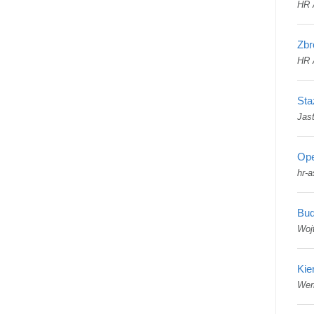
HR 
Zbr
HR 
Sta
Jast
Ope
hr-a
Bud
Woj
Kie
Wer