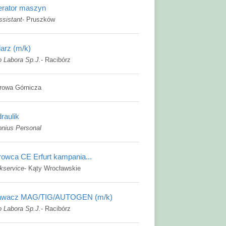
rator maszyn
ssistant
-
Pruszków
larz (m/k)
o Labora Sp.J.
-
Racibórz
rowa Górnicza
raulik
onius Personal
rowca CE Erfurt kampania...
kservice
-
Kąty Wrocławskie
awacz MAG/TIG/AUTOGEN (m/k)
o Labora Sp.J.
-
Racibórz