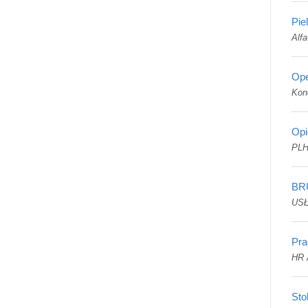
Pie
Alfa
Ope
Kon
Opi
PLH
BR
US
Pra
HR 
Sto