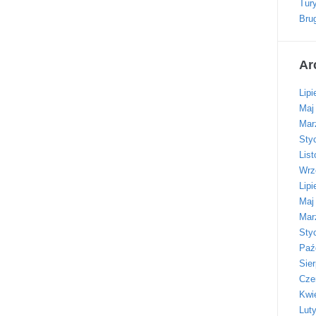
Tur
Bru
Ar
Lipi
Maj
Mar
Sty
Lis
Wrz
Lipi
Maj
Mar
Sty
Paź
Sie
Cze
Kwi
Lut