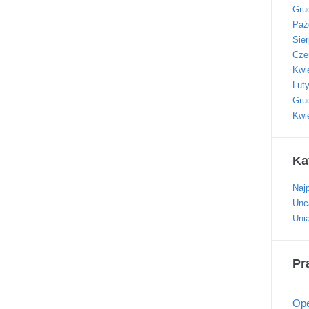
Gru
Paź
Sie
Cze
Kwi
Lut
Gru
Kwi
Ka
Naj
Unc
Uni
Pr
Ope