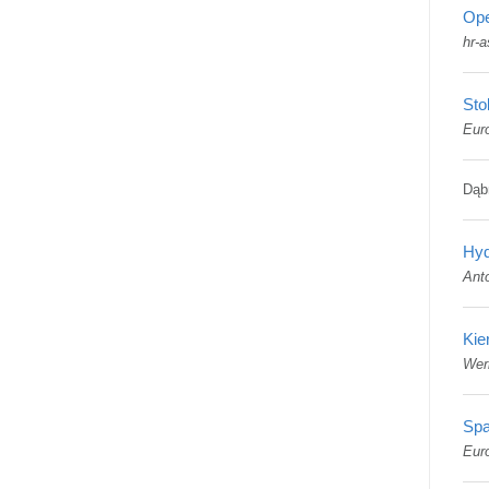
Ope
hr-a
Sto
Eur
Dąb
Hyd
Ant
Kie
Wer
Sp
Eur