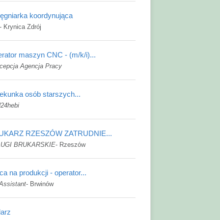
lęgniarka koordynująca
-
Krynica Zdrój
rator maszyn CNC - (m/k/i)...
cepcja Agencja Pracy
ekunka osób starszych...
24hebi
UKARZ RZESZÓW ZATRUDNIE...
ŁUGI BRUKARSKIE
-
Rzeszów
ca na produkcji - operator...
Assistant
-
Brwinów
larz