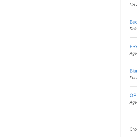
HR 
Bud
Rok
FR
Age
Biu
Fun
OP
Age
Cho