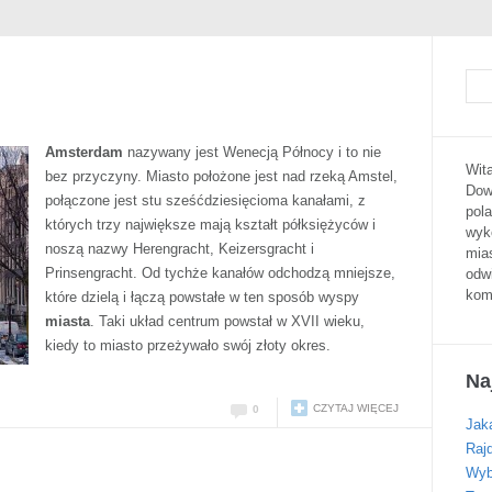
Amsterdam
nazywany jest Wenecją Północy i to nie
Wita
bez przyczyny. Miasto położone jest nad rzeką Amstel,
Dowi
połączone jest stu sześćdziesięcioma kanałami, z
pola
których trzy największe mają kształt półksiężyców i
wyk
noszą nazwy Herengracht, Keizersgracht i
mias
Prinsengracht. Od tychże kanałów odchodzą mniejsze,
odw
kom
które dzielą i łączą powstałe w ten sposób wyspy
miasta
. Taki układ centrum powstał w XVII wieku,
kiedy to miasto przeżywało swój złoty okres.
Na
CZYTAJ WIĘCEJ
0
Jaka
Raj
Wyb