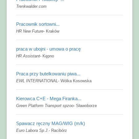
Trenkwalder.com
Pracownik sortowni...
HR New Future
-
Kraków
praca w ubojni - umowa o pracę
HR Assistant
-
Kępno
Praca przy butelkowaniu piwa...
EWL INTERNATIONAL
-
Wólka Kosowska
Kierowca C+E - Mega Firanka...
Green Platform Transport spzoo
-
Sławoborze
Spawacz ręczny MAG/WIG (m/k)
Euro Labora Sp.J.
-
Racibórz