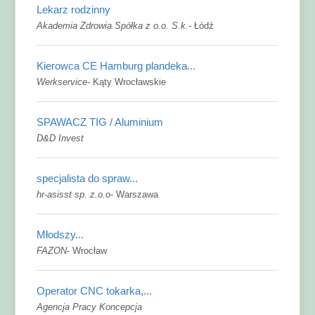
Lekarz rodzinny
Akademia Zdrowia Spółka z o.o. S.k.
-
Łódź
Kierowca CE Hamburg plandeka...
Werkservice
-
Kąty Wrocławskie
SPAWACZ TIG / Aluminium
D&D Invest
specjalista do spraw...
hr-asisst sp. z.o.o
-
Warszawa
Młodszy...
FAZON
-
Wrocław
Operator CNC tokarka,...
Agencja Pracy Koncepcja