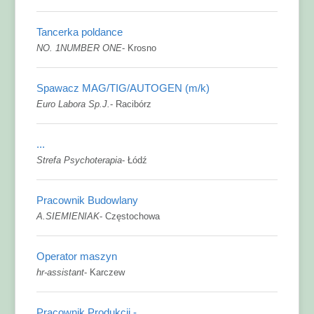
Tancerka poldance
NO. 1NUMBER ONE
-
Krosno
Spawacz MAG/TIG/AUTOGEN (m/k)
Euro Labora Sp.J.
-
Racibórz
...
Strefa Psychoterapia
-
Łódź
Pracownik Budowlany
A.SIEMIENIAK
-
Częstochowa
Operator maszyn
hr-assistant
-
Karczew
Pracownik Produkcji -...