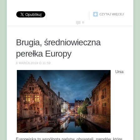
CZYTAJ WIĘCEJ
0
Brugia, średniowieczna
perełka Europy
6 MARCA 2019 O 11:59
Unia
Europejska to wspólnota państw, obywateli, narodów, które