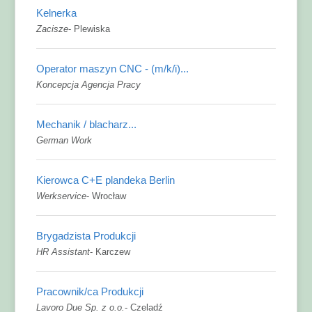
Kelnerka
Zacisze
-
Plewiska
Operator maszyn CNC - (m/k/i)...
Koncepcja Agencja Pracy
Mechanik / blacharz...
German Work
Kierowca C+E plandeka Berlin
Werkservice
-
Wrocław
Brygadzista Produkcji
HR Assistant
-
Karczew
Pracownik/ca Produkcji
Lavoro Due Sp. z o.o.
-
Czeladź