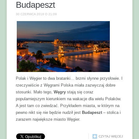
Budapeszt
30 CZERWCA 2018 O 21:09
Polak i Węgier to dwa bratanki… brzmi słynne przysłowie. I
rzeczywiście z Węgrami Polska miała zazwyczaj dobre
stosunki. Mało tego,
Węgry
stają się coraz
popularniejszym kierunkiem na wakacje dla wielu Polaków.
A jest tam co zwiedzać. Przykładem miasta, w którym na
pewno nikt się nie będzie nudził jest
Budapeszt
– stolica i
zarazem największe miasto Węgier.
CZYTAJ WIĘCEJ