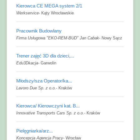
Kierowca CE MEGA system 2/1
Werkservice
-
Kąty Wrocławskie
Pracownik Budowlany
Firma Usługowa "EKO-REM-BUD" Jan Cabak
-
Nowy Sącz
Trener zajęć 3D dla dzieci,...
Edu3Dkacja
-
Garwolin
Młodszy/sza Operator/ka...
Lavoro Due Sp. z o.o.
-
Kraków
Kierowca/ Kierowczyni kat. B...
Innovative Transports Cars Sp. z o.o.
-
Kraków
Pielęgniarka/arz...
Koncepcja Agencja Pracy
-
Wrocław