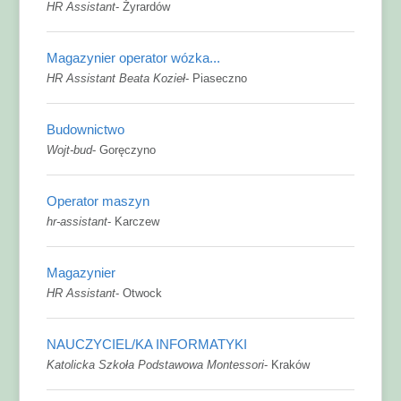
HR Assistant
-
Żyrardów
Magazynier operator wózka...
HR Assistant Beata Kozieł
-
Piaseczno
Budownictwo
Wojt-bud
-
Goręczyno
Operator maszyn
hr-assistant
-
Karczew
Magazynier
HR Assistant
-
Otwock
NAUCZYCIEL/KA INFORMATYKI
Katolicka Szkoła Podstawowa Montessori
-
Kraków