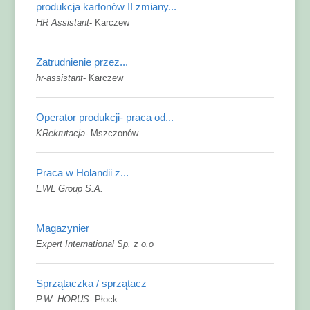
produkcja kartonów II zmiany...
HR Assistant
-
Karczew
Zatrudnienie przez...
hr-assistant
-
Karczew
Operator produkcji- praca od...
KRekrutacja
-
Mszczonów
Praca w Holandii z...
EWL Group S.A.
Magazynier
Expert International Sp. z o.o
Sprzątaczka / sprzątacz
P.W. HORUS
-
Płock