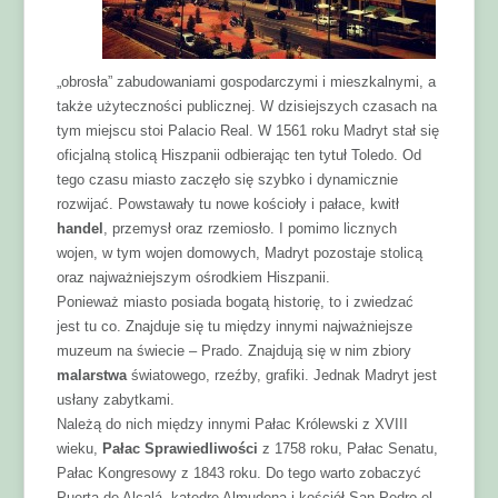
„obrosła” zabudowaniami gospodarczymi i mieszkalnymi, a
także użyteczności publicznej. W dzisiejszych czasach na
tym miejscu stoi Palacio Real. W 1561 roku Madryt stał się
oficjalną stolicą Hiszpanii odbierając ten tytuł Toledo. Od
tego czasu miasto zaczęło się szybko i dynamicznie
rozwijać. Powstawały tu nowe kościoły i pałace, kwitł
handel
, przemysł oraz rzemiosło. I pomimo licznych
wojen, w tym wojen domowych, Madryt pozostaje stolicą
oraz najważniejszym ośrodkiem Hiszpanii.
Ponieważ miasto posiada bogatą historię, to i zwiedzać
jest tu co. Znajduje się tu między innymi najważniejsze
muzeum na świecie – Prado. Znajdują się w nim zbiory
malarstwa
światowego, rzeźby, grafiki. Jednak Madryt jest
usłany zabytkami.
Należą do nich między innymi Pałac Królewski z XVIII
wieku,
Pałac Sprawiedliwości
z 1758 roku, Pałac Senatu,
Pałac Kongresowy z 1843 roku. Do tego warto zobaczyć
Puerta de Alcalá, katedrę Almudena i kościół San Pedro el