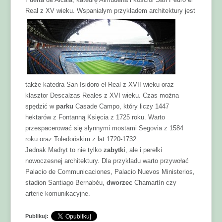
Real z XV wieku.
Wspaniałym przykładem architektury jest
także katedra San Isidoro el Real z XVII wieku oraz
klasztor Descalzas Reales z XVI wieku. Czas można
spędzić w
parku
Casade Campo, który liczy 1447
hektarów z Fontanną Księcia z 1725 roku. Warto
przespacerować się słynnymi mostami Segovia z 1584
roku oraz Toledońskim z lat 1720-1732.
Jednak Madryt to nie tylko
zabytki
, ale i perełki
nowoczesnej architektury. Dla przykładu warto przywołać
Palacio de Communicaciones, Palacio Nuevos Ministerios,
stadion Santiago Bernabéu,
dworzec
Chamartín czy
arterie komunikacyjne.
Publikuj: