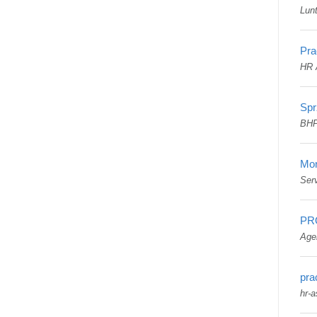
Lun
Pra
HR 
Spr
BHP
Mon
Serv
PR
Age
pra
hr-a