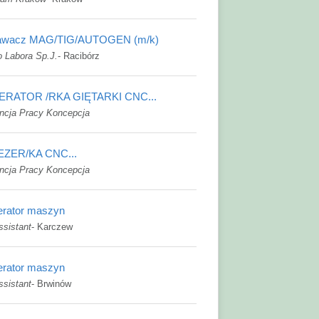
awacz MAG/TIG/AUTOGEN (m/k)
o Labora Sp.J.
-
Racibórz
ERATOR /RKA GIĘTARKI CNC...
ncja Pracy Koncepcja
EZER/KA CNC...
ncja Pracy Koncepcja
rator maszyn
ssistant
-
Karczew
rator maszyn
ssistant
-
Brwinów