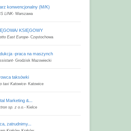
arz konwencjonalny (M/K)
S LINK
-
Warszawa
IĘGOWA/ KSIĘGOWY
etto East Europe
-
Częstochowa
dukcja -praca na maszynch
ssistant
-
Grodzisk Mazowiecki
rowca taksówki
o taxi Katowice
-
Katowice
ital Marketing &...
tron sp. z o.o.
-
Kielce
ca, zatrudnimy...
gam Kraków
-
Kraków