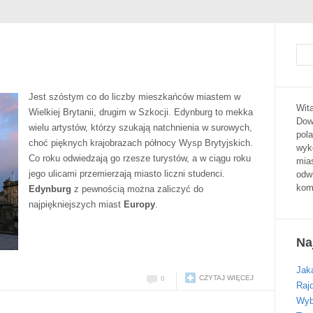
Jest szóstym co do liczby mieszkańców miastem w
Wita
Wielkiej Brytanii, drugim w Szkocji. Edynburg to mekka
Dowi
wielu artystów, którzy szukają natchnienia w surowych,
pola
choć pięknych krajobrazach północy Wysp Brytyjskich.
wyk
Co roku odwiedzają go rzesze turystów, a w ciągu roku
mias
jego ulicami przemierzają miasto liczni studenci.
odw
kom
Edynburg
z pewnością można zaliczyć do
najpiękniejszych miast
Europy
.
Na
Jaka
CZYTAJ WIĘCEJ
0
Raj
Wyb