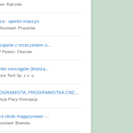
tex
-
Karczew
ca - opertor maszyn
Assistant
-
Pruszków
zątanie z orzeczeniem o...
 Protect
-
Chorzów
ter rurociągów (branża...
ice Tech Sp. z o. o.
OGRAMISTA, PROGRAMISTKA CNC...
ncja Pracy Koncepcja
ce około magazynowe -...
ssistant
-
Brwinów