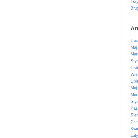
Tur
Bru
Ar
Lipi
Maj
Mar
Sty
Lis
Wrz
Lipi
Maj
Mar
Sty
Paź
Sie
Cze
Kwi
Lut