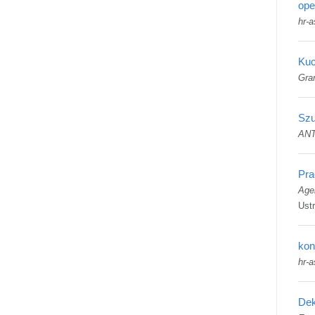
ope
hr-a
Kuc
Gra
Szu
ANT
Pra
Age
Ust
kon
hr-a
Dek