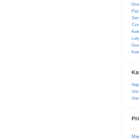
Gru
Paź
Sie
Cze
Kwi
Lut
Gru
Kwi
Ka
Naj
Unc
Uni
Pr
Mag