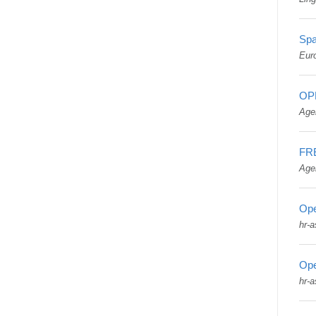
Sp
Eur
OP
Age
FR
Age
Ope
hr-a
Ope
hr-a