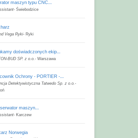
rator maszyn typu CNC...
ssistant
-
Świebodzice
harz
nd Vega Ryki
-
Ryki
kamy doświadczonych ekip...
ON-BUD SP. z o.o.
-
Warszawa
cownik Ochrony - PORTIER -...
ncja Detektywistyczna Tatwedo Sp. z o.o.
-
roń
serwator maszyn...
ssistant
-
Karczew
arz Norwegia