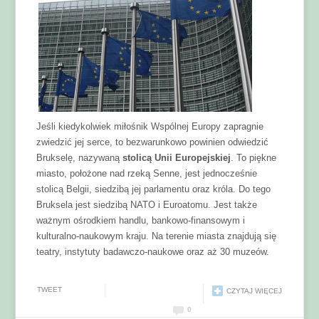
Jeśli kiedykolwiek miłośnik Wspólnej Europy zapragnie
zwiedzić jej serce, to bezwarunkowo powinien odwiedzić
Brukselę, nazywaną
stolicą Unii Europejskiej
. To piękne
miasto, położone nad rzeką Senne, jest jednocześnie
stolicą Belgii, siedzibą jej parlamentu oraz króla. Do tego
Bruksela jest siedzibą NATO i Euroatomu. Jest także
ważnym ośrodkiem handlu, bankowo-finansowym i
kulturalno-naukowym kraju. Na terenie miasta znajdują się
teatry, instytuty badawczo-naukowe oraz aż 30 muzeów.
TWEET
CZYTAJ WIĘCEJ
0